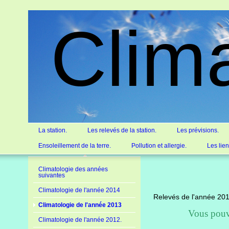
Clim
La station.
Les relevés de la station.
Les prévisions.
Ensoleillement de la terre.
Pollution et allergie.
Les lie
Climatologie des années
suivantes
Climatologie de l'année 2014
Relevés de l'année 2013
Climatologie de l'année 2013
Vous pouv
Climatologie de l'année 2012.