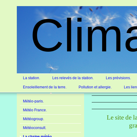
Clim
La station.
Les relevés de la station.
Les prévisions.
Ensoleillement de la terre.
Pollution et allergie.
Les lie
Météo-paris.
Météo France.
Le site de 
Météogroup.
gr
Météoconsult.
La chaine météo.